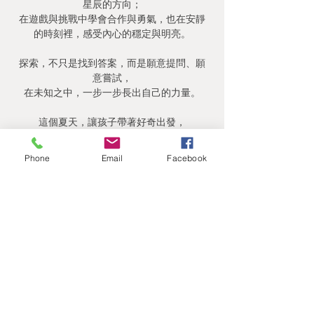
星辰的方向；
在遊戲與挑戰中學會合作與勇氣，也在安靜
的時刻裡，感受內心的穩定與明亮。
探索，不只是找到答案，而是願意提問、願
意嘗試，
在未知之中，一步一步長出自己的力量。
這個夏天，讓孩子帶著好奇出發，
在世界之中探索，也在心中發光。
Phone
Email
Facebook
✨ 小星星夏令營——每一顆星，都在探索中
閃耀。