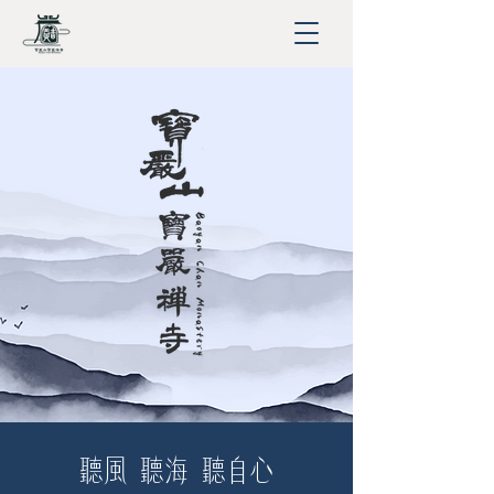
​聽風 聽海 聽自心