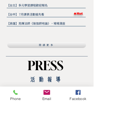
【台北】多元學習課程歡迎報名
🔥Hot
【台中】 7月課表活動搶先看
【高雄】見輝法師《瑜伽師地論》，場場滿座
閱讀更多
PRESS
PRESS
​活動報導
盂蘭盆梁皇寶懺法會啟建前 眾人齊心成就莊嚴壇場
🔥Hot
Phone
Email
Facebook
八月EPIC企業專班｜走進《十牛圖・尋牛》，在經營中尋回初心
2026 寶嚴禪寺台東 F.L.Y. 小星星夏令營 精彩影片
攜手中興大學走訪三大場域，共築ESG永續教育藍圖
宗務長見輝法師赴美西考察 拓展開展全球弘法新版圖