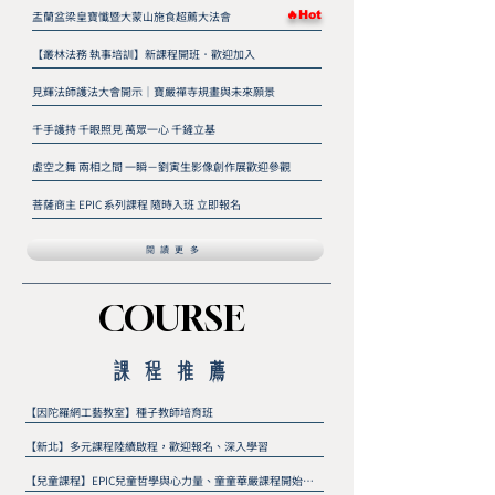
盂蘭盆梁皇寶懺暨大蒙山施食超薦大法會
🔥Hot
【叢林法務 執事培訓】新課程開班．歡迎加入
見輝法師護法大會開示｜寶嚴禪寺規畫與未來願景
千手護持 千眼照見 萬眾一心 千鏟立基
虛空之舞 兩相之間 一瞬－劉寅生影像創作展歡迎參觀
菩薩商主 EPIC 系列課程 隨時入班 立即報名
閱讀更多
COURSE
COURSE
​課程推薦
【因陀羅網工藝教室】種子教師培育班
【新北】多元課程陸續啟程，歡迎報名、深入學習
【兒童課程】EPIC兒童哲學與心力量、童童華嚴課程開始報名