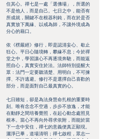
住其心。禪七是一處「選佛場」，所選的
不是他人，而是自己。七日之中，能否有
所成就，關鍵不在根器利鈍，而在於是否
真實放下萬緣、以戒為師，不讓外境成為
分心的藉口。
依《楞嚴經》修行，即是認清妄心、歇止
狂心。平日心隨境轉，攀緣不息；今於禪
堂之中，學習讓心不再逐境奔馳，而能返
照自心，真實安住於法。法師特別提醒大
眾：法門一定要聽清楚、用明白，不可揀
擇、不許逃避。修行不是選擇自己喜歡的
部分，而是面對自己最真實的心。
七日雖短，卻是為法身慧命扎根的重要時
刻。唯有念念不空過，步步不放逸，才能
在動靜之間培養覺照，在起心動念處照見
根本。當心不再向外尋求依附，而能於當
下一念中安住，禪七的意義便真正顯現。
灑淨已畢，道場清明；禪七啟程，眾志一