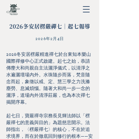
2026冬安居楞嚴禪七｜起七報導
2026年2月4日
2026冬安居楞嚴精進禪七於台東知本樂山
國際禪修中心正式啟建。起七之始，恭請
傳麈大和尚親自主法灑淨儀式，以清淨之
水遍灑壇場內外。水珠隨步而落，梵音隨
念而起，象徵以戒、定、慧三學之力洗滌
塵勞、息滅煩惱。隨著大和尚一步一念的
灑淨，道場內外清淨莊嚴，也為本次禪七
揭開序幕。
起七日，寶嚴禪寺宗務長見輝法師以「楞
嚴禪七的意義與目的」為題慈悲開示。法
師指出，〈楞嚴禪七〉的核心，不在於追
求境界，而在於徹底回到修行的根本——安