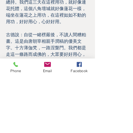
總持。我們這三天在這裡用功，就好像連
花托體，這個八角壇城就好像蓮花一樣，
端坐在蓮花之上用功，在這裡如如不動的
用功，好好用心，心好好用。
古德說：自從一睹楞嚴後，不讀人間糟粕
書。這是由唐朝宰相親手潤稿的優美文
字。十方薄伽梵，一路涅槃門。我們都是
走這一條路而成佛的，大眾要好好用心，
心好好用。
Phone
Email
Facebook