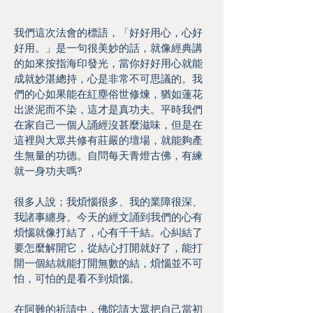
我們這次法會的標語，「好好用心，心好
好用。」是一句很美妙的話，就像經典講
的如來按指海印發光，當你好好用心就能
成就妙湛總持，心是非常不可思議的。我
們的心如果能在紅塵俗世修煉，猶如蓮花
出淤泥而不染，這才是真功夫。平時我們
在家自己一個人誦經沒甚麼滋味，但是在
這裡與大眾共修有莊嚴的壇場，就能夠產
生無量的功德。自問每天青燈古佛，有練
就一身功夫嗎?
很多人說；我煩惱很多、我的業障很深、
我諸事纏身。今天的經文誦到我們的心有
煩惱就像打結了，心有千千結。心糾結了
要怎麼解開它，從結心打開就好了，能打
開一個結就能打開無數的結，煩惱並不可
怕，可怕的是看不到煩惱。
在阿難的祈請中，佛陀請大眾把自己當初