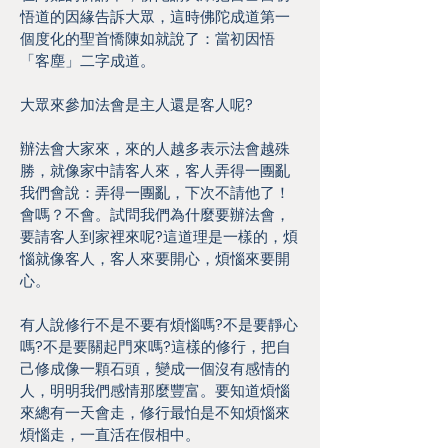
悟道的因緣告訴大眾，這時佛陀成道第一
個度化的聖首憍陳如就說了：當初因悟
「客塵」二字成道。
大眾來參加法會是主人還是客人呢?
辦法會大家來，來的人越多表示法會越殊
勝，就像家中請客人來，客人弄得一團亂
我們會說：弄得一團亂，下次不請他了！
會嗎？不會。試問我們為什麼要辦法會，
要請客人到家裡來呢?這道理是一樣的，煩
惱就像客人，客人來要開心，煩惱來要開
心。
有人說修行不是不要有煩惱嗎?不是要靜心
嗎?不是要關起門來嗎?這樣的修行，把自
己修成像一顆石頭，變成一個沒有感情的
人，明明我們感情那麼豐富。要知道煩惱
來總有一天會走，修行最怕是不知煩惱來
煩惱走，一直活在假相中。