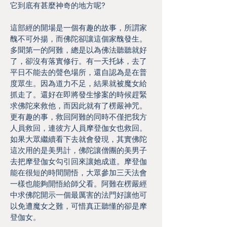
它到底有甚麼神奇的地方呢?
這部經的開場是一個有趣的故事，所謂家
醜不可外揚，而佛陀卻讓這個家醜發生。
多聞第一的阿難，總是以為佛法聽聽就好
了，卻沒有落實修行。有一天托缽，去了
平日不能去的聲色場所，還自認為是在普
度眾生。因為道力不足，結果就被魔女給
抓走了。還好在即將發生慘案的時候趕緊
求佛陀來救他，而因此就有了楞嚴神咒。
更有趣的事，救回阿難的同時不僅把我方
人員救回，連彼方人員摩登伽女也救回。
如果大眾繼續看下去就會發現，其實佛陀
這次用的是美男計，佛陀讓僧團的美男子
去把摩登伽女勾引回來讓她成道。摩登伽
能在很短的時間開悟，大眾參加三天法會
一樣也能夠開悟給師父看。阿難在楞嚴經
中求佛陀開示一個最厲害的法門好讓他可
以免遭魔女之難，可惜真正聽懂的卻是摩
登伽女。