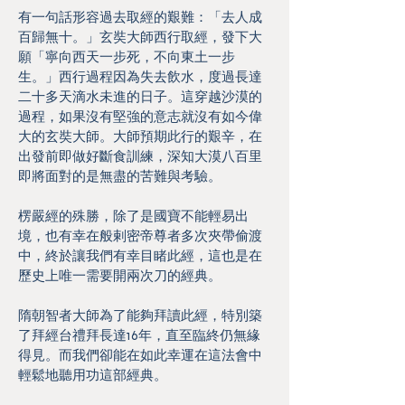
有一句話形容過去取經的艱難：「去人成
百歸無十。」玄奘大師西行取經，發下大
願「寧向西天一步死，不向東土一步
生。」西行過程因為失去飲水，度過長達
二十多天滴水未進的日子。這穿越沙漠的
過程，如果沒有堅強的意志就沒有如今偉
大的玄奘大師。大師預期此行的艱辛，在
出發前即做好斷食訓練，深知大漠八百里
即將面對的是無盡的苦難與考驗。
楞嚴經的殊勝，除了是國寶不能輕易出
境，也有幸在般剌密帝尊者多次夾帶偷渡
中，終於讓我們有幸目睹此經，這也是在
歷史上唯一需要開兩次刀的經典。
隋朝智者大師為了能夠拜讀此經，特別築
了拜經台禮拜長達16年，直至臨終仍無緣
得見。而我們卻能在如此幸運在這法會中
輕鬆地聽用功這部經典。