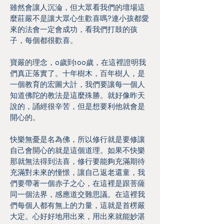
雖然會讓人沉淪，但大眾看我們的壇場這
麼莊嚴不是讓大眾心生歡喜嗎?連小孩都愛
來的法會一定會成功，看我們打鼓的孩
子，每個都很歡喜。
寶嚴的理念，0歲到100歲，在這裡證明我
們真正落實了。十年樹木，百年樹人，是
一個教育的宏圖大計，我們要讓每一個人
知道佛陀的教法是這麼殊勝。就好像昨天
說的，誦經很辛苦，但是想要利他就會是
開心的。
快樂無憂是名為佛，所以修行就是要修讓
自己會開心的就是這個道理。如果不快樂
那就無法得到法喜，修行要能夠充滿期待
充滿對未來的憧憬，讓自己返老還童，我
們要帶著一個赤子之心，在這裡是跟菩薩
同一個法界，感應道交難思議。在這裡我
們每個人都有無上的力量，這就是首楞嚴
大定。心好好地用出來，用出來就能妙湛