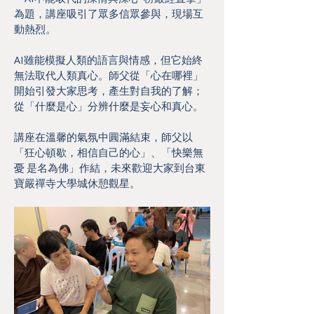
為題，講座吸引了眾多信眾參與，現場互
動熱烈。
AI雖能模擬人類的語言與情感，但它始終
無法取代人類真心。師父從「心在哪裡」
開始引發大家思考，產生對自我的了解；
從「什麼是心」分辨什麼是妄心和真心。
講座在溫馨的氣氛中圓滿結束，師父以
「狂心頓歇，相信自己的心」、「快樂無
憂 是名為佛」作結，未來歡迎大家到台東
寶嚴禪寺大學城休憩觀星。