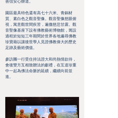
善信安心辦道。
園區最具特色還有高七十六米、青銅材
質、素白色之觀音聖像。觀音聖像慈眼俯
視，寓意觀世間疾苦，遍撒慈悲甘露。觀
音聖像基座下設有佛教藝術博物館，籌設
過程於短短三年期間於世界各地遍尋佛教
珍寶藉以讓後世學人見證佛教偉大的歷史
足跡及藝術價值。
參訪團一行受住持法證大和尚熱情款待，
會後雙方互相致贈法的獻禮，在互道珍重
中一起為佛法命脈的延續，繼續向前並
進。