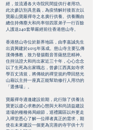
經，並流通各大寺院民間提供行者用功。
此次參訪別具意義，為疫情解封後首次以
寶嚴山寶嚴禪寺之名廣行供養。供養團由
總住持傳塵大和尚率領四眾弟子一行百餘
人護送240套華嚴經前往香港慈山寺。
香港慈山寺位於新界地區，由李嘉誠先生
出資興建於2015年落成。慈山寺主要弘傳
漢傳佛教，致力發揚觀音菩薩慈悲精神。
住持法證大和尚出家近三十年，心心念念
以了生死為出家職志，曾參江西真如寺求
學百丈清規，將傳統的禪堂規約帶回慈光
山藉以主持一座真正能幫助修行人用功的
「選佛場」。
寶嚴禪寺適逢建設前期，此行除了供養法
寶更以虛心求教的心態與大和尚請益建設
道場的種種佈局細節，巡禮園區以外更走
入禪堂悉心了解一位禪者真正的需求，期
使在未來建設一個更為完善的寺宇供十方