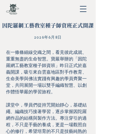
因陀羅網工藝教室種子師資班正式開課
2026年6月8日
在一條條細線交織之間，看見彼此成就、
重重無盡的生命智慧。寶嚴舉辦的「因陀
羅網工藝教室種子師資班」昨日正式於嘉
義開課，吸引來自雲嘉地區對手作教育、
生命美學與佛法實踐有興趣的學員齊聚一
堂，共同展開一場以雙手編織智慧、以創
作體悟華嚴的學習旅程。
課堂中，學員們從持咒開始靜心，基礎結
繩、編織技巧接著學習，逐步掌握因陀羅
網作品的結構與製作方法。專注穿引的過
程，不只是手藝的養成，更是一場觀照自
心的修行，希望培育的不只是技藝純熟的