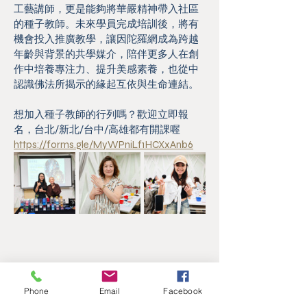
工藝講師，更是能夠將華嚴精神帶入社區
的種子教師。未來學員完成培訓後，將有
機會投入推廣教學，讓因陀羅網成為跨越
年齡與背景的共學媒介，陪伴更多人在創
作中培養專注力、提升美感素養，也從中
認識佛法所揭示的緣起互依與生命連結。
想加入種子教師的行列嗎？歡迎立即報
名，台北/新北/台中/高雄都有開課喔
https://forms.gle/MyWPniLf1HCXxAnb6
Phone
Email
Facebook