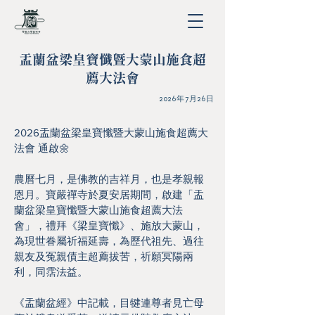
盂蘭盆梁皇寶懺暨大蒙山施食超
薦大法會
2026年7月26日
2026盂蘭盆梁皇寶懺暨大蒙山施食超薦大
法會 通啟🌼
農曆七月，是佛教的吉祥月，也是孝親報
恩月。寶嚴禪寺於夏安居期間，啟建「盂
蘭盆梁皇寶懺暨大蒙山施食超薦大法
會」，禮拜《梁皇寶懺》、施放大蒙山，
為現世眷屬祈福延壽，為歷代祖先、過往
親友及冤親債主超薦拔苦，祈願冥陽兩
利，同霑法益。
《盂蘭盆經》中記載，目犍連尊者見亡母