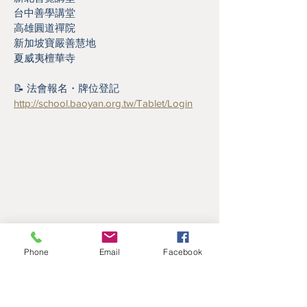
台中善學講堂
高雄圓道禪院
新加坡寶嚴善慧地
夏威夷檀華寺
📝 法會報名・牌位登記
http://school.baoyan.org.tw/Tablet/Login
Phone
Email
Facebook