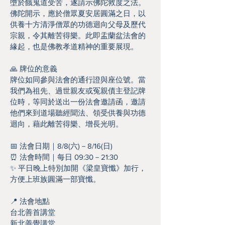
墮於餓鬼道受苦，遂請示佛陀救度之法。
佛陀開示，應於僧眾夏安居圓滿之日，以
供養十方清淨僧眾的功德迴向父母及歷代
宗親，令其離苦得樂。此即盂蘭盆法會的
緣起，也是佛教孝道精神的重要展現。
🙏 牌位的意義
牌位如同參與法會的通行證與座位號。當
我們為祖先、過世親友或冤親債主登記牌
位時，等同於送出一份法會邀請函，邀請
他們來到道場聽經聞法、領受供養與功德
迴向，藉此離苦得樂、增長光明。
📅 法會日期｜8/8(六)－8/16(日)
⏰ 法會時間｜每日 09:30－21:30
✨ 平日晚上特別加開《梁皇寶懺》加行，
方便上班族圓滿一部寶懺。
📍 法會地點
台北善首講堂
新北善覺講堂