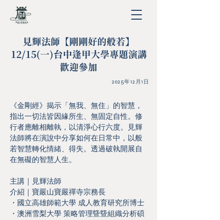
見輝法師【剛剛好的般若】
12/15(一)台中逢甲大學專題演講
歡迎參加
2025年12月1日
《金剛經》揭示「無我、無住」的智慧，
指出一切法皆因緣所生、無固定自性。修
行者應離相離執，以清淨心行六度。見輝
法師將在演說中分享如何在日常中，以般
若智慧轉化情緒、得失。透過破執開展自
在無礙的智慧人生。
主講｜見輝法師
介紹｜寶嚴山寶嚴禪寺宗務長
・國立高雄師範大學 成人教育研究所博士
・澳洲雪梨大學 策略管理曁曁組織分析碩