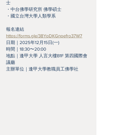
士
・中台佛學研究所 佛學碩士
・國立台灣大學人類學系
報名連結  
https://forms.gle/38YqDKGnpefro37W7
日期｜2025年12月15日(一)
時間｜18:30〜20:00
地點｜逢甲大學 人言大樓B1F 第四國際會
議廳
主辦單位｜逢甲大學教職員工佛學社