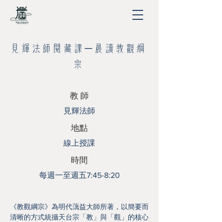
見輝法師閱藏課─晨讀教觀綱
宗
​教 師
見輝法師
地點
線上授課
時間
每週一至週五7:45-8:20
《教觀綱宗》為明代蕅益大師所著，以簡要而
清晰的方式統攝天台宗「教」與「觀」的核心