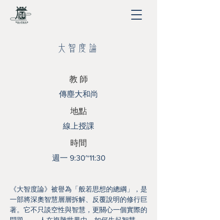
大智度論
​教 師
傳塵大和尚
地點
線上授課
時間
週一 9:30~11:30
《大智度論》被譽為「般若思想的總綱」，是
一部將深奧智慧層層拆解、反覆說明的修行巨
著。它不只談空性與智慧，更關心一個實際的