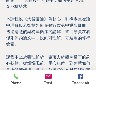
問題——人在複雜世界中，如何生起智慧、
又不離慈悲。
本課程以《大智度論》為核心，引導學員從論
中理解般若智慧如何在修行次第中逐步展開。
透過清楚的架構與循序的講解，幫助學員在看
似艱深的論文中，找到可理解、可運用的修行
線索。
課程不止於義理解析，更著力於觀照當下的身
心狀態。從煩惱現前、用心錯位，到智慧如何
真正發揮作用，讓《大智度論》不只是經論書
架上的經典，而是能在日常生活中指引方向的
Phone
Email
Facebook
一盞明燈。