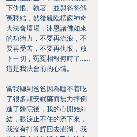
下仇恨、執著、並與爸爸解
冤釋結，然後親臨楞嚴神奇
大法會壇場，沐恩諸佛如來
的功德力，不要再流浪，不
要再受苦，不要再仇恨，放
下ㄧ切，冤冤相報何時了……
這是我法會前的心情。
當我聽到爸爸因為睡不着吃
了很多顆安眠藥而無力摔倒
進了醫院後，我的心開始糾
結，眼淚止不住的流下來，
我沒有打算趕回去澎湖，我