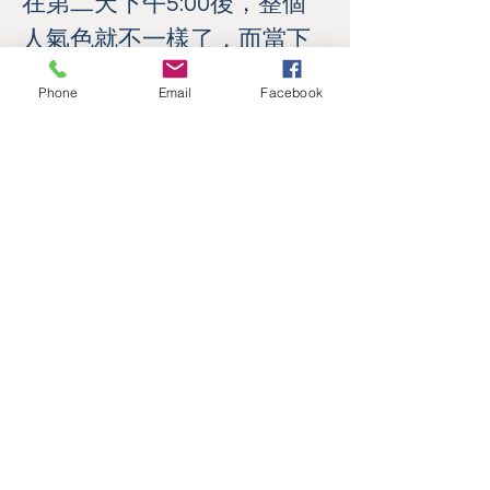
在第二天下午5:00後，整個
人氣色就不一樣了，而當下
正是小蒙山快結束時，我也
Phone
Email
Facebook
感受到爸爸在小蒙山之後應
該就會好多。因為小蒙山當
時我的一念心就是為爸爸的
健康用心，正如見輝法師所
說的「好好用心，心好好
用。」
回到澎湖家裡，我看到爸爸
跟我去參加法會之前的那段
日子的氣色真的判若兩人，
我除了感動還有感恩。佛力