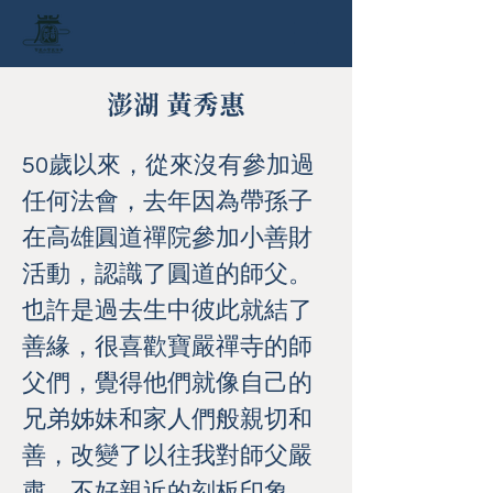
澎湖 黃秀惠
50歲以來，從來沒有參加過
任何法會，去年因為帶孫子
在高雄圓道禪院參加小善財
活動，認識了圓道的師父。
也許是過去生中彼此就結了
善緣，很喜歡寶嚴禪寺的師
父們，覺得他們就像自己的
兄弟姊妹和家人們般親切和
善，改變了以往我對師父嚴
肅、不好親近的刻板印象。