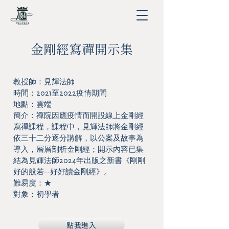
金剛經寫禪開示集
教授師：見輝法師
時間：2021至2022疫情期間
地點：雲端
簡介：禪院因應疫情而開設線上金剛經
寫禪課程，課程中，見輝法師將金剛經
依三十二分逐分講解，以公案及故事為
導入，層層剖析金剛經；開示內容已集
結為見輝法師2024年出版之新書《剛剛
好的般若--好好讀金剛經》。
難易度：★
對象：初學者
點我進入